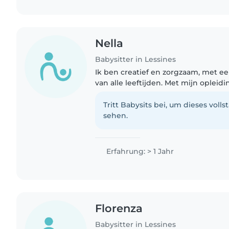
Nella
Babysitter in Lessines
Ik ben creatief en zorgzaam, met e
van alle leeftijden. Met mijn oplei
welzijn en een jaar ervaring als opp
spelletjes..
Tritt Babysits bei, um dieses volls
sehen.
Erfahrung: > 1 Jahr
Florenza
Babysitter in Lessines