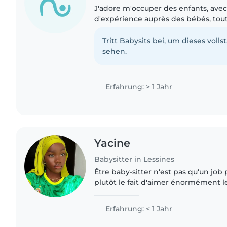
J'adore m'occuper des enfants, ave
d'expérience auprès des bébés, tout
d'âge préscolaire. Créatif et respon
activités ludiques, des..
Tritt Babysits bei, um dieses volls
sehen.
Erfahrung: > 1 Jahr
Yacine
Babysitter in Lessines
Être baby-sitter n'est pas qu'un job
plutôt le fait d'aimer énormément l
mon plus jeune âge on me confie les
même me surnomme..
Erfahrung: < 1 Jahr