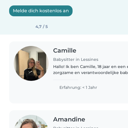
Melde dich kostenlos an
4,7 / 5
Camille
Babysitter in Lessines
Hallo! Ik ben Camille, 18 jaar en een
zorgzame en verantwoordelijke baby
kinderen en vind het leuk om met h
knutselen, voor te lezen..
Erfahrung: < 1 Jahr
Amandine