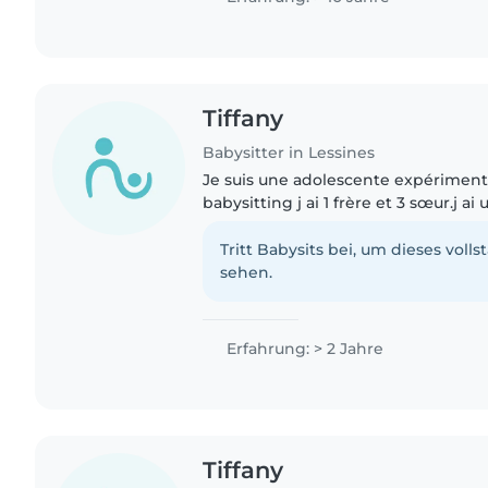
Tiffany
Babysitter in Lessines
Je suis une adolescente expériment
babysitting j ai 1 frère et 3 sœur.j a
et je suis à l aise avec les enfants,je 
m amuser avec..
Tritt Babysits bei, um dieses volls
sehen.
Erfahrung: > 2 Jahre
Tiffany