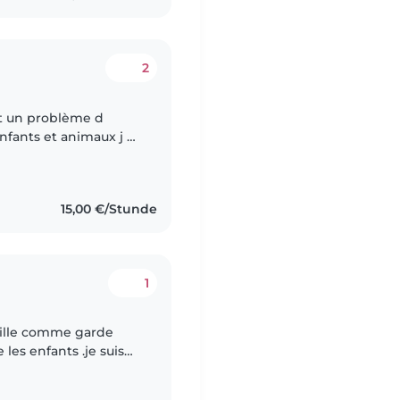
2
it un problème d
enfants et animaux j ai
at Botté colonie à la
15,00 €/Stunde
1
enfants .je suis
'hésitez pas de me