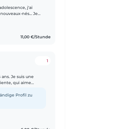
dolescence, j'ai
 nouveaux-nés... Je
 de deux garçons (2
11,00 €/Stunde
1
6 ans. Je suis une
iente, qui aime
nfants. J'ai déjà de
tändige Profil zu