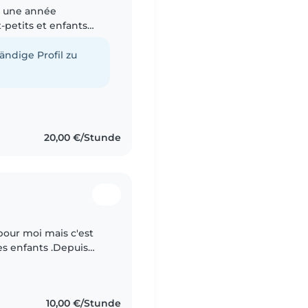
c une année
-petits et enfants
sable, je propose des
tändige Profil zu
20,00 €/Stunde
 pour moi mais c'est
es enfants .Depuis
 enfants , ma famille
10,00 €/Stunde