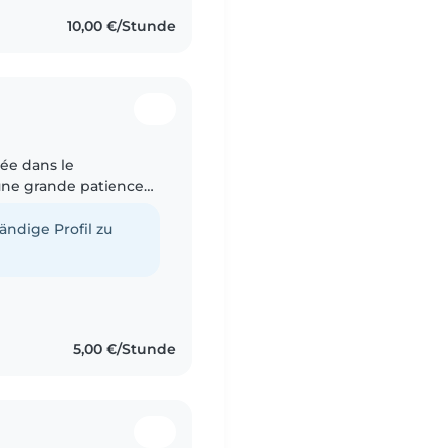
10,00 €/Stunde
ée dans le
i une grande patience
parle français,j adore
tändige Profil zu
5,00 €/Stunde