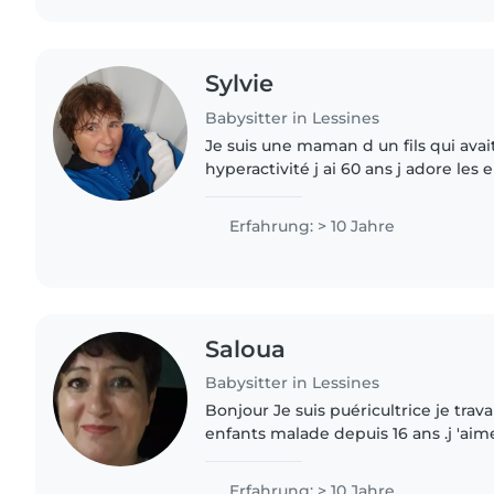
Sylvie
Babysitter in Lessines
Je suis une maman d un fils qui ava
hyperactivité j ai 60 ans j adore les 
été monitrice plusieurs années au Ch
mer j ai..
Erfahrung: > 10 Jahre
Saloua
Babysitter in Lessines
Bonjour Je suis puéricultrice je travaille comme garde
enfants malade depuis 16 ans .j 'aime les 
libres tout les jours même le soir.n 
contactez..
Erfahrung: > 10 Jahre