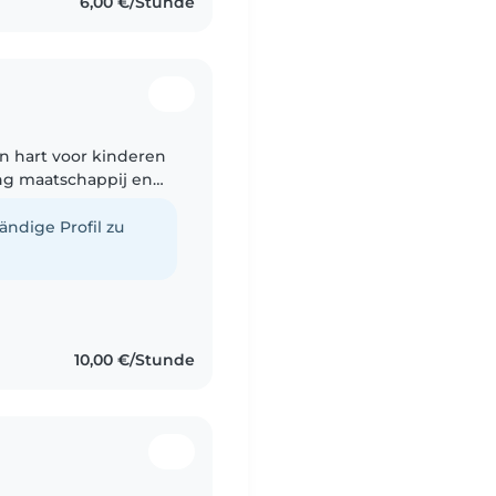
6,00 €/Stunde
en hart voor kinderen
ding maatschappij en
as organiseer ik graag
tändige Profil zu
10,00 €/Stunde