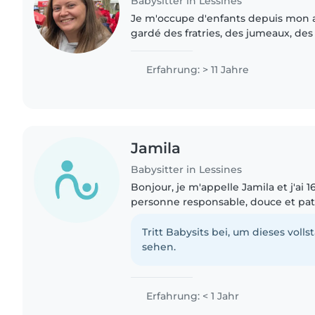
Babysitter in Lessines
Je m'occupe d'enfants depuis mon a
gardé des fratries, des jumeaux, des
suis institutrice primaire et maman
ans et 8 mois-15 mois).
Erfahrung: > 11 Jahre
Jamila
Babysitter in Lessines
Bonjour, je m'appelle Jamila et j'ai 1
personne responsable, douce et pat
beaucoup passer du temps avec les e
l'expérience avec..
Tritt Babysits bei, um dieses volls
sehen.
Erfahrung: < 1 Jahr