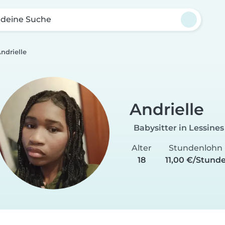
 deine Suche
ndrielle️
Andrielle️
Babysitter in Lessines
Alter
Stundenlohn
18
11,00 €/Stund