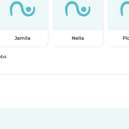
Jamila
Nella
Fl
obs