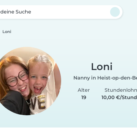
 deine Suche
Loni
Loni
Nanny in Heist-op-den-B
Alter
Stundenloh
19
10,00 €/Stun