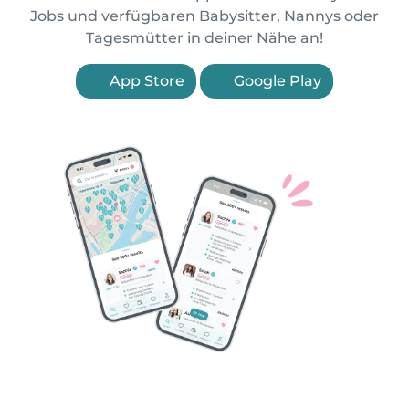
Jobs und verfügbaren Babysitter, Nannys oder
Tagesmütter in deiner Nähe an!
App Store
Google Play