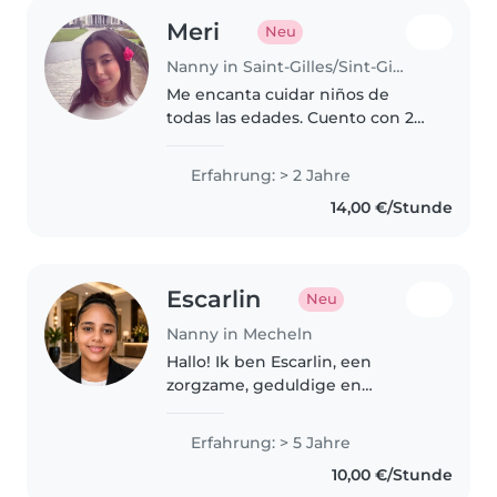
Meri
Neu
Nanny in Saint-Gilles/Sint-Gillis
Me encanta cuidar niños de
todas las edades. Cuento con 2
años de experiencia como
niñera, encantada de llevar a
Erfahrung: > 2 Jahre
cabo actividades creativas como
14,00 €/Stunde
manualidades, música o lectura.
Responsable,..
Escarlin
Neu
Nanny in Mecheln
Hallo! Ik ben Escarlin, een
zorgzame, geduldige en
betrouwbare oppas uit
Mechelen. Ik heb dagelijks
Erfahrung: > 5 Jahre
ervaring met de verzorging en
10,00 €/Stunde
begeleiding van jonge kinderen.