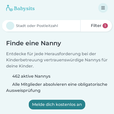
Filter
1
Finde eine Nanny
Entdecke für jede Herausforderung bei der
Kinderbetreuung vertrauenswürdige Nannys für
deine Kinder.
462 aktive Nannys
Alle Mitglieder absolvieren eine obligatorische
Ausweisprüfung
Melde dich kostenlos an