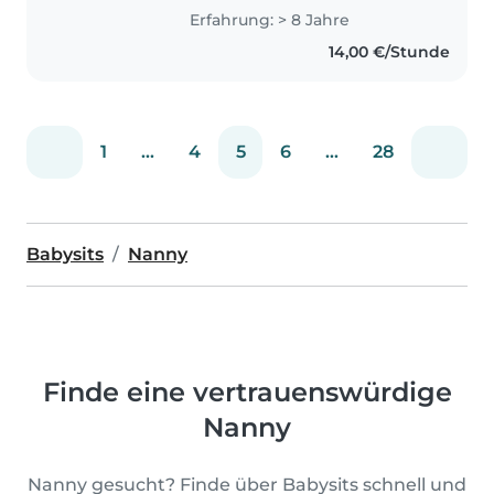
here, I decided to make Belgium
Erfahrung: > 8 Jahre
my home—and I'm now looking
14,00 €/Stunde
forward to spending more time..
1
...
4
5
6
...
28
Babysits
Nanny
Finde eine vertrauenswürdige
Nanny
Nanny gesucht? Finde über Babysits schnell und