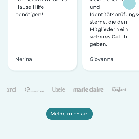
Hause Hilfe
und
benötigen!
Identitätsprüfungs
steme, die den
Mitgliedern ein
sicheres Gefühl
geben.
Nerina
Giovanna
Melde mich an!