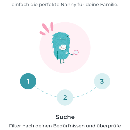
einfach die perfekte Nanny für deine Familie.
1
3
2
Suche
Filter nach deinen Bedürfnissen und überprüfe