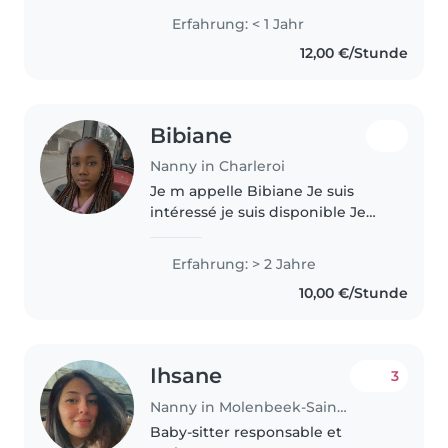
leuk om naar muziek te luisteren
Erfahrung: < 1 Jahr
en te koken en schoonmaken
12,00 €/Stunde
Bibiane
Nanny in Charleroi
Je m appelle Bibiane Je suis
intéressé je suis disponible Je
suis à l écoute Et je suis calme
Erfahrung: > 2 Jahre
10,00 €/Stunde
Ihsane
3
Nanny in Molenbeek-Saint-Jean/Sint-Jans-Molenbeek
Baby-sitter responsable et