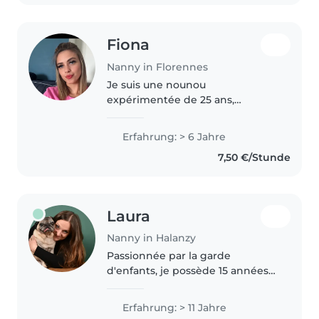
Ik vind het belangrijk..
Fiona
Nanny in Florennes
Je suis une nounou
expérimentée de 25 ans,
responsable, drôle et patiente.
J'ai 6 années d'expérience
Erfahrung: > 6 Jahre
auprès d'enfants de tous âges,
7,50 €/Stunde
des bébés aux ados. Je suis à
l'aise avec les animaux..
Laura
Nanny in Halanzy
Passionnée par la garde
d'enfants, je possède 15 années
d'expérience avec des enfants
de tous âges : crèche , accueil
Erfahrung: > 11 Jahre
extra-scolaire et nounou à