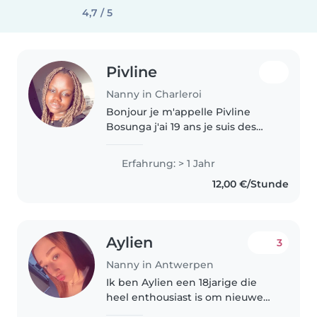
4,7 / 5
Pivline
Nanny in Charleroi
Bonjour je m'appelle Pivline
Bosunga j'ai 19 ans je suis des
études de secrétaire médicale
dans la vie je suis une jeune
Erfahrung: > 1 Jahr
femme enthousiaste joyeuse et
12,00 €/Stunde
drôle et j'aime beaucoup les..
Aylien
3
Nanny in Antwerpen
Ik ben Aylien een 18jarige die
heel enthousiast is om nieuwe
dingen bij te leren ik vind het