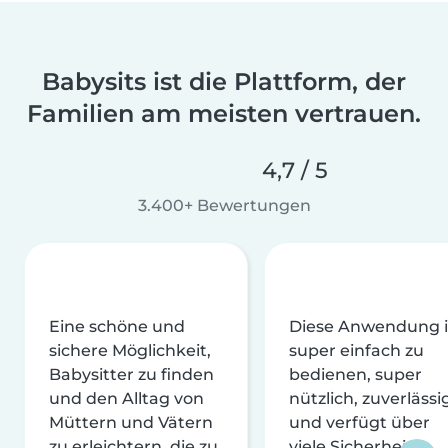
Babysits ist die Plattform, der
Familien am meisten vertrauen.
4,7 / 5
3.400+ Bewertungen
Eine schöne und
Diese Anwendung i
sichere Möglichkeit,
super einfach zu
Babysitter zu finden
bedienen, super
und den Alltag von
nützlich, zuverlässi
Müttern und Vätern
und verfügt über
zu erleichtern, die zu
viele Sicherheits-