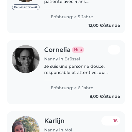
patiente avec 4 ans
d'expérience, parlante en
Familienfavorit
français et en arabe. Je suis à
Erfahrung: > 5 Jahre
l'aise avec les enfants de tous
12,00 €/Stunde
âges, des bébés aux adolescents.
Je suis certifiée..
Cornelia
Neu
Nanny in Brüssel
Je suis une personne douce,
responsable et attentive, qui
aime beaucoup les enfants. Je
suis à l'écoute de leurs besoins et
Erfahrung: > 6 Jahre
j'aime créer une relation de
8,00 €/Stunde
confiance avec eux. Je serais..
Karlijn
18
Nanny in Mol