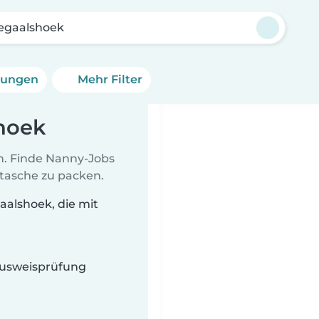
egaalshoek
erungen
Mehr Filter
hoek
en. Finde Nanny-Jobs
ltasche zu packen.
alshoek, die mit
 Ausweisprüfung