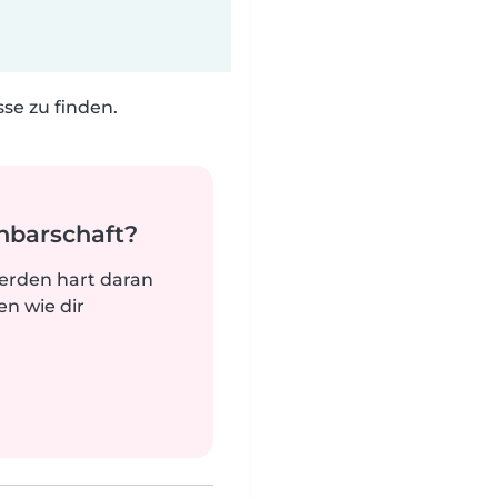
e zu finden.
hbarschaft?
werden hart daran
n wie dir