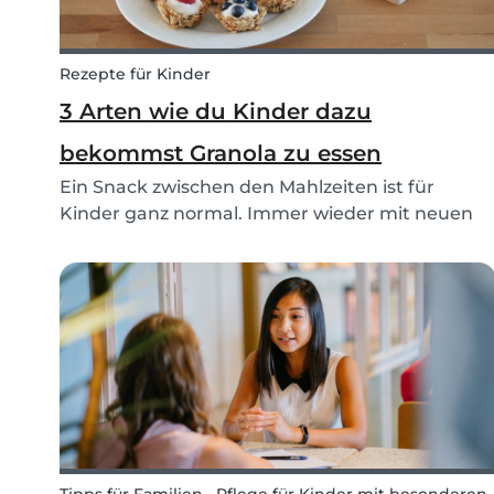
Rezepte für Kinder
3 Arten wie du Kinder dazu
bekommst Granola zu essen
Ein Snack zwischen den Mahlzeiten ist für
Kinder ganz normal. Immer wieder mit neuen
Ideen für diesen aufzukommen ist nicht so
einfach. Diese drei Arten von Granola sind die
perfekte Jause zwischendurch, denn sie sind
vegan sowie glutenf...