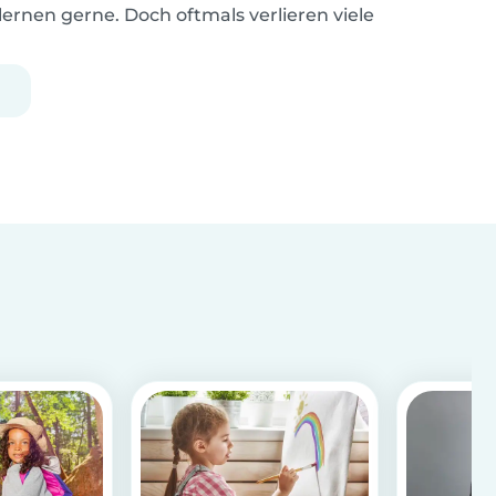
lernen gerne. Doch oftmals verlieren viele
Kinder schon früh die Lernmotivation. Schuld
daran ist in vielen Fällen der Leistungsdruck. Es
gibt aber Tipps und Tricks, wie ihr euer Kind zum
Lern...