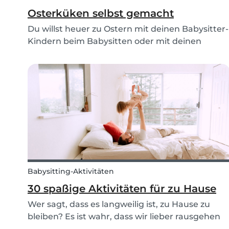
Osterküken selbst gemacht
Du willst heuer zu Ostern mit deinen Babysitter-
Kindern beim Babysitten oder mit deinen
eigenen Kindern gemeinsam etwas backen und
somit euren Ostertisch bereichern? Unsere zwei
Rezepte für Osterhasen und Osterküken sind
einfach zu mache...
Babysitting-Aktivitäten
30 spaßige Aktivitäten für zu Hause
Wer sagt, dass es langweilig ist, zu Hause zu
bleiben? Es ist wahr, dass wir lieber rausgehen
und die Sonne genießen, aber mit diesen 30