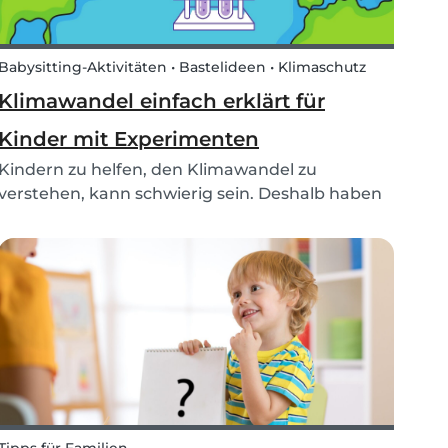
Babysitting-Aktivitäten • Bastelideen • Klimaschutz
Klimawandel einfach erklärt für
Kinder mit Experimenten
Kindern zu helfen, den Klimawandel zu
verstehen, kann schwierig sein. Deshalb haben
ir 3 lehrreiche Experimente zum Thema
Klimawandel, Treibhauseffekt und schmelzende
Polkappe für Kinder erstellt mit Materialien, die
du bereits zu Haus...