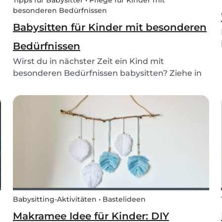
Tipps für Babysitter • Pflege für Kinder mit
besonderen Bedürfnissen
Babysitten für Kinder mit besonderen
Bedürfnissen
Wirst du in nächster Zeit ein Kind mit
besonderen Bedürfnissen babysitten? Ziehe in
Erwägung, für eine Familie zu arbeiten, die
einen Babysitter für ihr Kind mit besonderen
Bedürfnissen sucht. Stelle sicher, dass du bereit
bist und weißt...
Babysitting-Aktivitäten • Bastelideen
Makramee Idee für Kinder: DIY