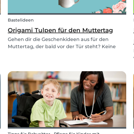
Bastelideen
Origami Tulpen für den Muttertag
Gehen dir die Geschenkideen aus für den
Muttertag, der bald vor der Tür steht? Keine
Sorge, wir haben die perfekte Idee für dich!
Diese Origami Tulpen sind das perfekte
w
Muttertagsgeschenk, um Mama´s Tag zu
erhellen und deine Wertschätzun...