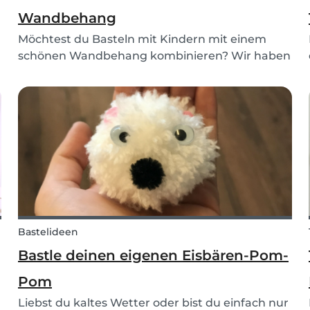
Wandbehang
Möchtest du Basteln mit Kindern mit einem
schönen Wandbehang kombinieren? Wir haben
die perfekte DIY Anleitung für dich! Mache
dieses Makramee DIY mit uns in nur ein paar
einfachen Schritten. Die Bastelidee ist einfach
für Kinder, und du...
Bastelideen
Bastle deinen eigenen Eisbären-Pom-
Pom
Liebst du kaltes Wetter oder bist du einfach nur