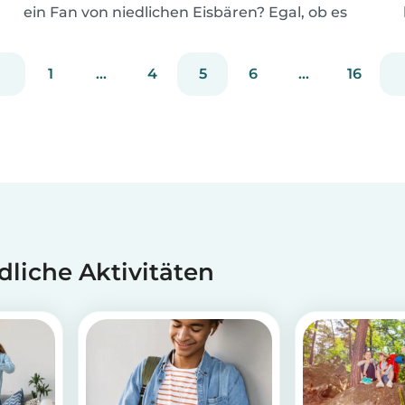
ein Fan von niedlichen Eisbären? Egal, ob es
draußen schneit oder nicht, du kannst dich
zusammen mit deinen Kindern in die Arktis
1
...
4
5
6
...
16
zaubern, indem du diese einfache und
entzückende Eisbären-...
dliche Aktivitäten