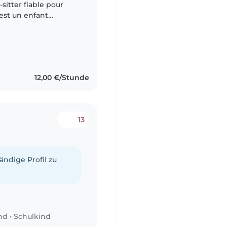
sitter fiable pour
'est un enfant
soin d'activités
12,00 €/Stunde
13
tändige Profil zu
nd
•
Schulkind