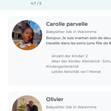
4,7 / 5
Carolle parvelle
Babysitter Job in Waremme
Bonjour, Je suis maman solo de deux
travaille dans les soins (une fille de 
autonome et un petit garçon de 20 m
une personne de confiance..
Anzahl der Kinder: 2
Alter der Kinder:
Kleinkind
•
Schu
Kindergartenkind
Letzte Aktivität: vor 1 Monat
Olivier
Babysitter Job in Waremme