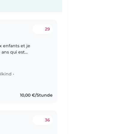
29
 enfants et je
8 ans qui est
ois) ,et je recherche
lkind
•
10,00 €/Stunde
36