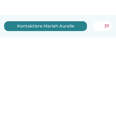
Kontaktiere Mariah Aurelie
37
Deutsch
So funktionierts
Hilfe
Bedingungen & Datenschutz
Preise
Impressum
Babysits für Berufstätige
Community Leitfaden