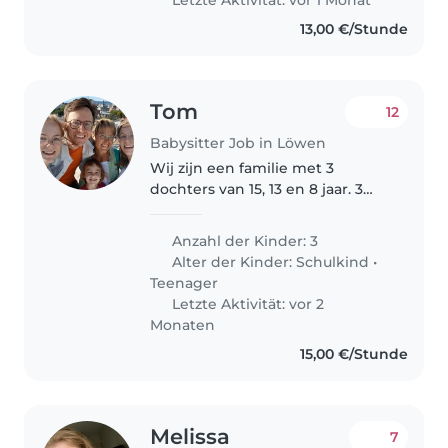
veilige omgeving, en we hopen..
13,00 €/Stunde
Tom
12
Babysitter Job in Löwen
Wij zijn een familie met 3
dochters van 15, 13 en 8 jaar. 3
heel lieve en fijne kinderen. Voor
onze jongste dochter zoeken we
Anzahl der Kinder: 3
iemand om haar op te vangen
Alter der Kinder:
Schulkind
•
na school tot aan het
Teenager
avondeten...
Letzte Aktivität: vor 2
Monaten
15,00 €/Stunde
Melissa
7