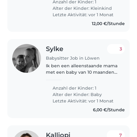
Anzahl der Kinder: 1
kleuter is erg spraakzaam en
Alter der Kinder:
Kleinkind
graag bezig. We zoeken iemand
Letzte Aktivität: vor 1 Monat
die graag met kinderen..
12,00 €/Stunde
Sylke
3
Babysitter Job in Löwen
Ik ben een alleenstaande mama
met een baby van 10 maanden
(30 juli 2025). Hij is super
zelfstandig om zich bezig te
Anzahl der Kinder: 1
kunnen houden. In de nacht
Alter der Kinder:
Baby
word hij 1 keer wakker om een
Letzte Aktivität: vor 1 Monat
flesje..
6,00 €/Stunde
Kalliopi
7