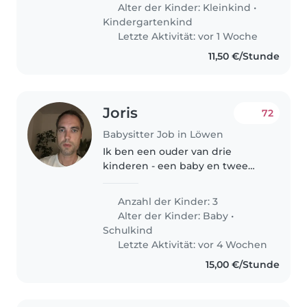
iemand die af en toe kan komen
Alter der Kinder:
Kleinkind
•
babysitten.
Kindergartenkind
Letzte Aktivität: vor 1 Woche
11,50 €/Stunde
Joris
72
Babysitter Job in Löwen
Ik ben een ouder van drie
kinderen - een baby en twee
schoolgaande kinderen. Ze zijn
erg creatief, grappig en
Anzahl der Kinder: 3
onafhankelijk. We zoeken een
Alter der Kinder:
Baby
•
betrouwbare babysitter die hen
Schulkind
kan opvangen..
Letzte Aktivität: vor 4 Wochen
15,00 €/Stunde