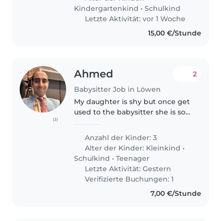
zijn op zoek naar iemand die..
Kindergartenkind
•
Schulkind
Letzte Aktivität: vor 1 Woche
15,00 €/Stunde
Ahmed
2
Babysitter Job in Löwen
My daughter is shy but once get
used to the babysitter she is so
(3)
friendly and joyful
Anzahl der Kinder: 3
Alter der Kinder:
Kleinkind
•
Schulkind
•
Teenager
Letzte Aktivität: Gestern
Verifizierte Buchungen: 1
7,00 €/Stunde