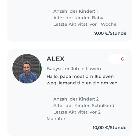
helpful person who can give me
help with my younger one. We
Anzahl der Kinder: 1
both are full work time parents ,
Alter der Kinder:
Baby
so need some one..
Letzte Aktivität: vor 1 Woche
9,00 €/Stunde
ALEX
6
Babysitter Job in Löwen
Hallo, papa moet om 16u even
weg. Iemand tijd en zin om van
16 tot 18u even bij Luar en Noah
te blijven? Thx, Alex.
Anzahl der Kinder: 2
Alter der Kinder:
Schulkind
Letzte Aktivität: vor 2
Monaten
10,00 €/Stunde