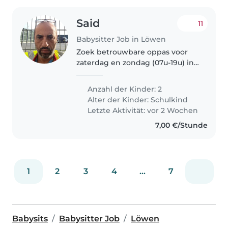
Said
11
Babysitter Job in Löwen
Zoek betrouwbare oppas voor
zaterdag en zondag (07u-19u) in
Leuven. Twee kinderen (Nadir &
Unaisa) 8 en 9 jaar Taken:
Anzahl der Kinder: 2
maaltijden, spelen in de
Alter der Kinder:
Schulkind
tuin/zwembad, rust bewarend.
Letzte Aktivität: vor 2 Wochen
7,00 €/Stunde
1
2
3
4
...
7
Babysits
Babysitter Job
Löwen