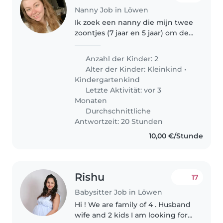
Nanny Job in Löwen
Ik zoek een nanny die mijn twee
zoontjes (7 jaar en 5 jaar) om de
twee weken 2 dagen kan helpen
om van of naar school te gaan
Anzahl der Kinder: 2
halen. Het gaat over donderdag
Alter der Kinder:
Kleinkind
•
en vrijdag. Ik ben een..
Kindergartenkind
Letzte Aktivität: vor 3
Monaten
Durchschnittliche
Antwortzeit: 20 Stunden
10,00 €/Stunde
Rishu
17
Babysitter Job in Löwen
Hi ! We are family of 4 . Husband
wife and 2 kids I am looking for