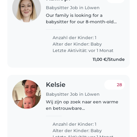
Babysitter Job in Löwen
Our family is looking for a
babysitter for our 8-month-old
baby, mainly for the days when
he is sick and unable to attend
Anzahl der Kinder: 1
daycare. I work as a nurse, so my
Alter der Kinder:
Baby
work schedule varies from..
Letzte Aktivität: vor 1 Monat
11,00 €/Stunde
Kelsie
28
Babysitter Job in Löwen
Wij zijn op zoek naar een warme
en betrouwbare
babysitter/nanny voor onze
energieke, spraakzame en
Anzahl der Kinder: 1
speelse baby. Ons gezin
Alter der Kinder:
Baby
waardeert een vriendelijke en
Letzte Aktivität: vor 1 Monat