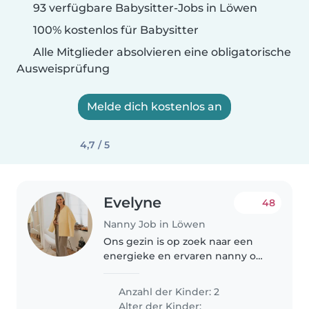
93 verfügbare Babysitter-Jobs in Löwen
100% kostenlos für Babysitter
Alle Mitglieder absolvieren eine obligatorische
Ausweisprüfung
Melde dich kostenlos an
4,7 / 5
Evelyne
48
Nanny Job in Löwen
Ons gezin is op zoek naar een
energieke en ervaren nanny om
zorg te dragen voor onze twee
kinderen: een peuter van 2 jaar
Anzahl der Kinder: 2
en een kleuter van 6 jaar . We
Alter der Kinder: