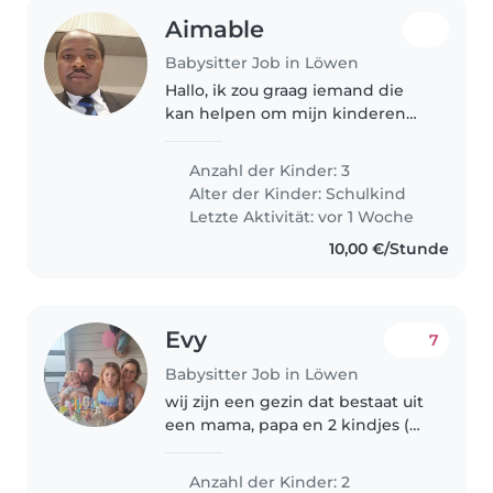
Aimable
Babysitter Job in Löwen
Hallo, ik zou graag iemand die
kan helpen om mijn kinderen
op de bus brengen. Die persoon
moet gewoon op de bushalte
Anzahl der Kinder: 3
met mijn kinderen opwachten
Alter der Kinder:
Schulkind
Letzte Aktivität: vor 1 Woche
10,00 €/Stunde
Evy
7
Babysitter Job in Löwen
wij zijn een gezin dat bestaat uit
een mama, papa en 2 kindjes (
2,5 en 6 j.) en een hond die Luka
heet. we zijn op zoek naar
Anzahl der Kinder: 2