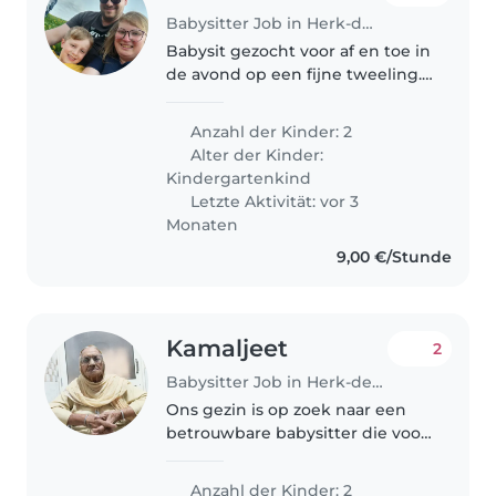
Babysitter Job in Herk-de-Stad
Babysit gezocht voor af en toe in
de avond op een fijne tweeling.
Jongen en een meisje. Ze spelen
graag gezelschapspelletjes en
Anzahl der Kinder: 2
zijn creatief bezig.
Alter der Kinder:
Kindergartenkind
Letzte Aktivität: vor 3
Monaten
9,00 €/Stunde
Kamaljeet
2
Babysitter Job in Herk-de-Stad
Ons gezin is op zoek naar een
betrouwbare babysitter die voor
onze 2 jongens, een 2.5-jarige en
een 8 jarige kan zorgen. We
Anzahl der Kinder: 2