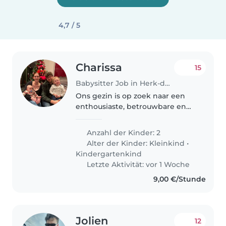
4,7 / 5
Charissa
15
Babysitter Job in Herk-de-Stad
Ons gezin is op zoek naar een
enthousiaste, betrouwbare en
geduldige babysitter om onze
twee energieke kindjes (3 en 5
Anzahl der Kinder: 2
jaar oud) op te vangen. We
Alter der Kinder:
Kleinkind
•
zoeken iemand die comfortabel
Kindergartenkind
is met..
Letzte Aktivität: vor 1 Woche
9,00 €/Stunde
Jolien
12