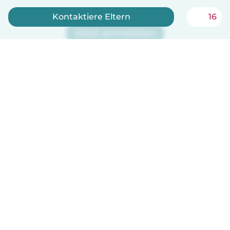
Kontaktiere Eltern
16
Jetzt anmelden
Babysits ist kostenlos für Babysitter!
Deutsch
So funktionierts
Hilfe
Bedingungen & Datenschutz
Preise
Impressum
Babysits für Berufstätige
Community Leitfaden