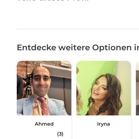
Entdecke weitere Optionen 
Ahmed
Iryna
(3)