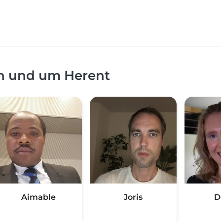
in und um Herent
Aimable
Joris
D