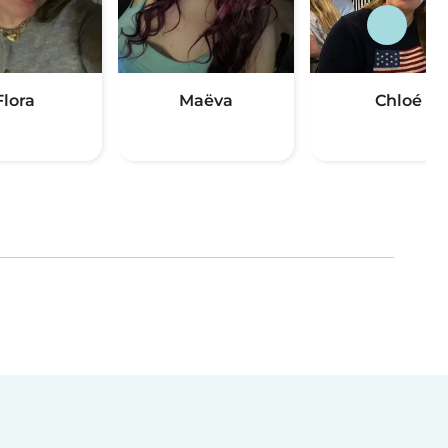
Flora
Maëva
Chloé