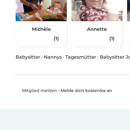
Michèle
Annette
(1)
(1)
Babysitter
·
Nannys
·
Tagesmütter
·
Babysitter J
•
Melde dich kostenlos an
Mitglied melden