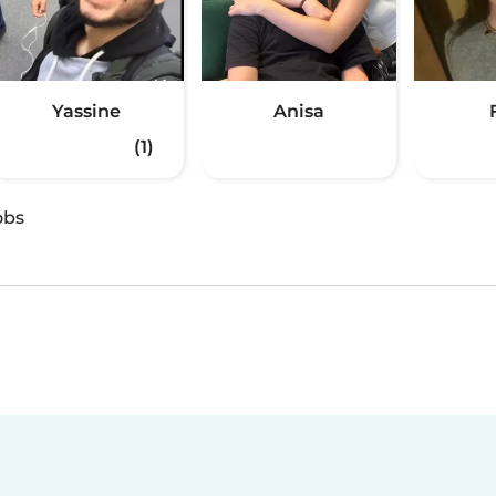
Yassine
Anisa
(1)
obs