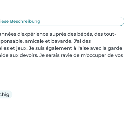
iese Beschreibung
2 années d'expérience auprès des bébés, des tout-
esponsable, amicale et bavarde. J'ai des 
es et jeux. Je suis également à l'aise avec la garde 
ide aux devoirs. Je serais ravie de m'occuper de vos 
chig