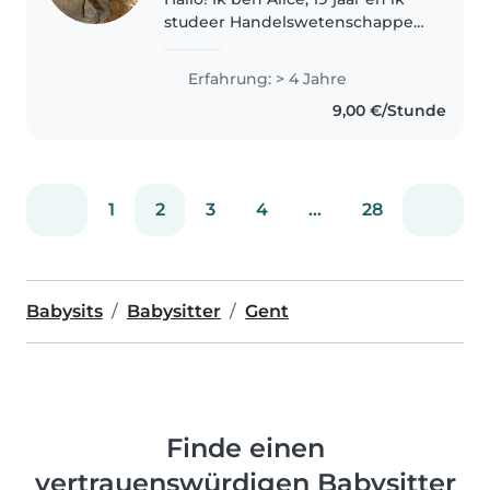
studeer Handelswetenschappen
aan de UGent. Daarnaast ben ik
leidster aan kindjes van 6-7 jaar
Erfahrung: > 4 Jahre
in een Franse scouts. Het lijkt me
9,00 €/Stunde
dan ook heel leuk..
1
2
3
4
...
28
Babysits
Babysitter
Gent
Finde einen
vertrauenswürdigen Babysitter