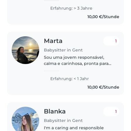
het oppassen op baby's, peuters
Erfahrung: > 3 Jahre
en kleuters, ook op kinderen
10,00 €/Stunde
met speciale behoeften zoals..
Marta
1
Babysitter in Gent
Sou uma jovem responsável,
calma e carinhosa, pronta para
cuidar das suas crianças! Tenho
experiência com todas as idades,
Erfahrung: < 1 Jahr
desde bebés a adolescentes.
10,00 €/Stunde
Gosto muito de música e jogos,..
Blanka
1
Babysitter in Gent
I'm a caring and responsible