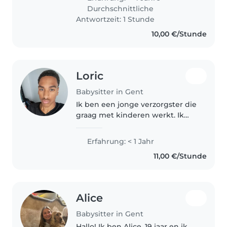
een certificaat EHBO voor baby's
Durchschnittliche
en kinderen, ook heb ik jaren
Antwortzeit: 1 Stunde
gewerkt als..
10,00 €/Stunde
Loric
Babysitter in Gent
Ik ben een jonge verzorgster die
graag met kinderen werkt. Ik
ben vriendelijk, kalm en
geduldig, en ik studeer Humane
Erfahrung: < 1 Jahr
Wetenschappen. Ik ben ervaren
11,00 €/Stunde
met het verzorgen van
basisschoolkinderen..
Alice
Babysitter in Gent
Hallo! Ik ben Alice, 19 jaar en ik