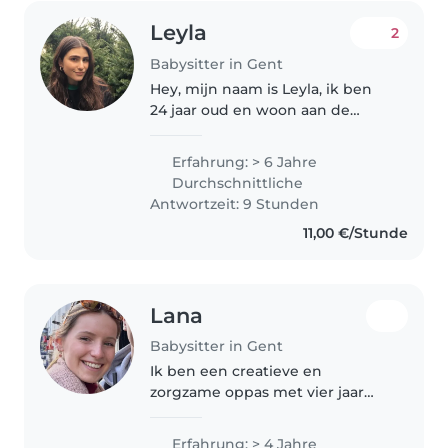
Leyla
2
Babysitter in Gent
Hey, mijn naam is Leyla, ik ben
24 jaar oud en woon aan de
Sterre. Babysitten doe ik
ondertussen al 7+ jaar. Ik heb
Erfahrung: > 6 Jahre
ervaring met kindjes tussen 1-10
Durchschnittliche
jaar maar sta zeker open voor..
Antwortzeit: 9 Stunden
11,00 €/Stunde
Lana
Babysitter in Gent
Ik ben een creatieve en
zorgzame oppas met vier jaar
ervaring. Ik ben vlot in
Nederlands en Engels. Ik heb
Erfahrung: > 4 Jahre