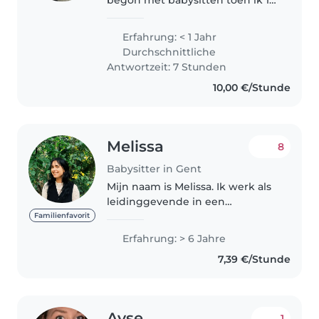
begon met babysitten toen ik 17
was. Ik paste op de kinderen van
mijn buren , de broer en zus van
Erfahrung: < 1 Jahr
een vriend en de kinderen van
Durchschnittliche
mijn leerkracht Op dit..
Antwortzeit: 7 Stunden
10,00 €/Stunde
Melissa
8
Babysitter in Gent
Mijn naam is Melissa. Ik werk als
leidinggevende in een
Buitenschoolse kinderopvang
Familienfavorit
en ben in 2019 afgestudeerd als
Erfahrung: > 6 Jahre
kleuterjuf. Ondertussen heb ik al
7,39 €/Stunde
heel wat ervaring opgedaan, oa..
Ayse
1