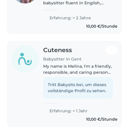
babysitter fluent in English,
German, and Hungarian, with
two years of experience looking
Erfahrung: > 2 Jahre
after preschoolers to teens.
10,00 €/Stunde
Certified in first aid and
experienced..
Cuteness
Babysitter in Gent
My name is Melina, I'm a friendly,
responsible, and caring person
who enjoys spending time with
children and making sure they
Tritt Babysits bei, um dieses
feel safe and have fun
vollständige Profil zu sehen.
Erfahrung: < 1 Jahr
10,00 €/Stunde