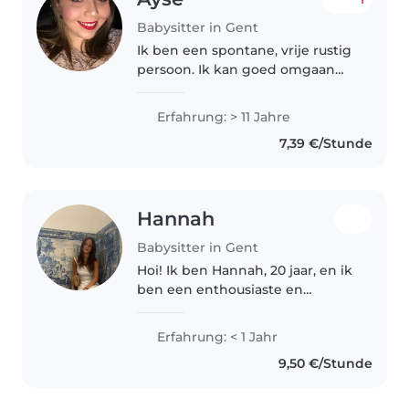
Babysitter in Gent
Ik ben een spontane, vrije rustig
persoon. Ik kan goed omgaan
met stress.
Erfahrung: > 11 Jahre
7,39 €/Stunde
Hannah
Babysitter in Gent
Hoi! Ik ben Hannah, 20 jaar, en ik
ben een enthousiaste en
zorgzame babysit. Ik hou ervan
om samen spelletjes te spelen,
Erfahrung: < 1 Jahr
creatief bezig te zijn en kinderen
9,50 €/Stunde
een leuke tijd te bezorgen...