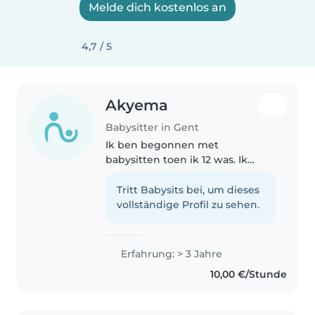
Melde dich kostenlos an
4,7 / 5
Akyema
Babysitter in Gent
Ik ben begonnen met
babysitten toen ik 12 was. Ik
paste op mijn neven en nichten,
het broertje of zusje van een
Tritt Babysits bei, um dieses
vriend. Tijdens het vakantie
vollständige Profil zu sehen.
periode wil ik graag weer
oppassen, omdat..
Erfahrung: > 3 Jahre
10,00 €/Stunde