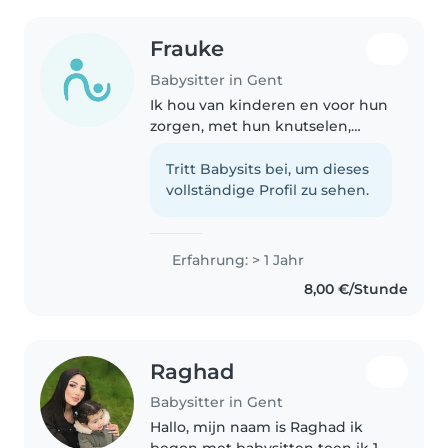
Frauke
Babysitter in Gent
Ik hou van kinderen en voor hun
zorgen, met hun knutselen,
spelen, ... Ik lees graag, ik teken
graag, ik hou van muziek en ik
Tritt Babysits bei, um dieses
hou van dieren. Ik volg ook een
vollständige Profil zu sehen.
richting op school waar..
Erfahrung: > 1 Jahr
8,00 €/Stunde
Raghad
Babysitter in Gent
Hallo, mijn naam is Raghad ik