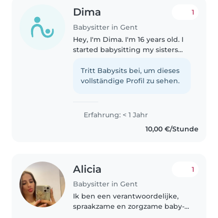
Dima
1
Babysitter in Gent
Hey, I'm Dima. I'm 16 years old. I
started babysitting my sisters
and little cousins for fun but
then I figured that I loved
Tritt Babysits bei, um dieses
babysitting kids and spending
vollständige Profil zu sehen.
time with them. I can help..
Erfahrung: < 1 Jahr
10,00 €/Stunde
Alicia
1
Babysitter in Gent
Ik ben een verantwoordelijke,
spraakzame en zorgzame baby-
oppas. Ik heb 3 jaar ervaring met