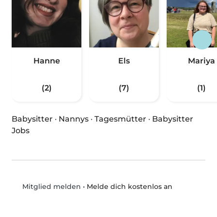
Hanne
Els
Mariya
(2)
(7)
(1)
Babysitter
·
Nannys
·
Tagesmütter
·
Babysitter
Jobs
•
Melde dich kostenlos an
Mitglied melden