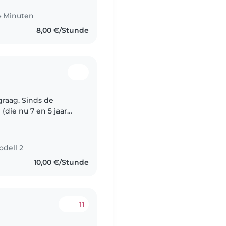
4 Minuten
8,00 €/Stunde
 graag. Sinds de
(die nu 7 en 5 jaar
dus ik heb al heel wat
odell 2
10,00 €/Stunde
11