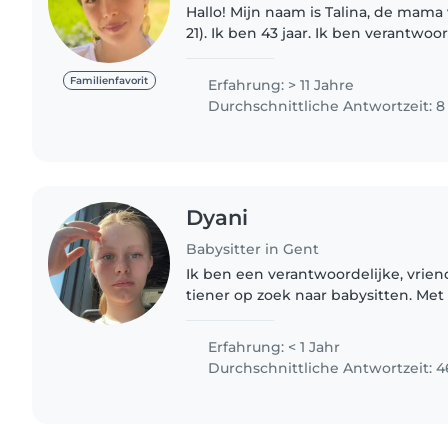
Hallo! Mijn naam is Talina, de mama
21). Ik ben 43 jaar. Ik ben verantwoo
hou van kinderen. Ik heb ervaring 
vind het leuk..
Familienfavorit
Erfahrung: > 11 Jahre
Durchschnittliche Antwortzeit: 
Dyani
Babysitter in Gent
Ik ben een verantwoordelijke, vrie
tiener op zoek naar babysitten. Met
tussen de 4 maanden en 11 jaar, dus
enthousiasme en ervaring..
Erfahrung: < 1 Jahr
Durchschnittliche Antwortzeit: 