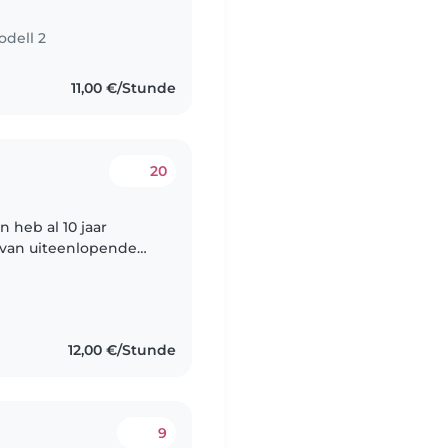
odell 2
11,00 €/Stunde
20
 van uiteenlopende
rigen. Ik ben in juni
12,00 €/Stunde
9