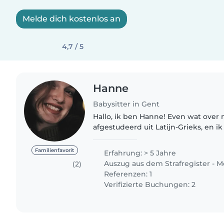
Melde dich kostenlos an
4,7 / 5
Hanne
Babysitter in Gent
Hallo, ik ben Hanne! Even wat over mezelf: Ik ben 19 jaar,
afgestudeerd uit Latijn-Grieks, en 
psychologie aan de UGent. Ik ben h
talen...
Familienfavorit
Erfahrung: > 5 Jahre
Auszug aus dem Strafregister - M
(2)
Referenzen: 1
Verifizierte Buchungen: 2