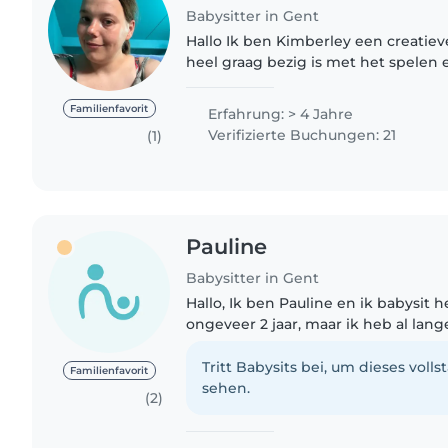
Babysitter in Gent
Hallo Ik ben Kimberley een creatieve duizendpoot die
heel graag bezig is met het spelen
aan jullie kindjes. Ik heb al heel wat ervaring met
babysitten en kampjes..
Familienfavorit
Erfahrung: > 4 Jahre
Verifizierte Buchungen: 21
(1)
Pauline
Babysitter in Gent
Hallo, Ik ben Pauline en ik babysit he
ongeveer 2 jaar, maar ik heb al lan
kinderen. Ik heb kleine neefjes en n
graag en vaak..
Tritt Babysits bei, um dieses volls
Familienfavorit
sehen.
(2)