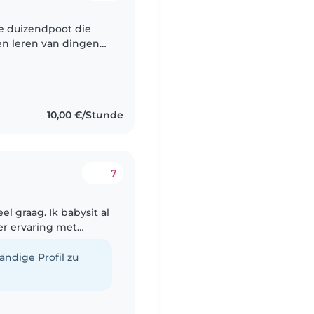
 en leren van dingen
10,00 €/Stunde
7
el graag. Ik babysit al
ger ervaring met
ichtjes die ik heel
tändige Profil zu