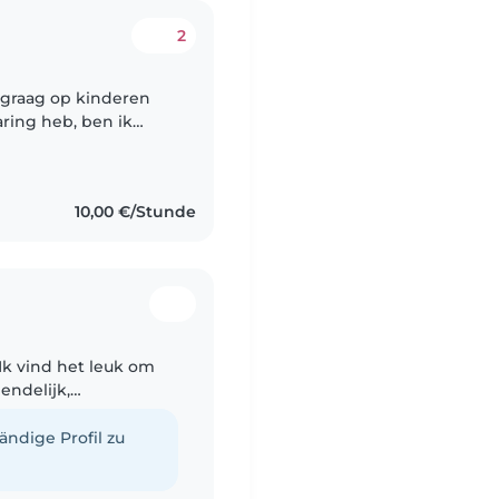
2
e graag op kinderen
aring heb, ben ik
ief. Ik kan goed
10,00 €/Stunde
 Ik vind het leuk om
endelijk,
tändige Profil zu