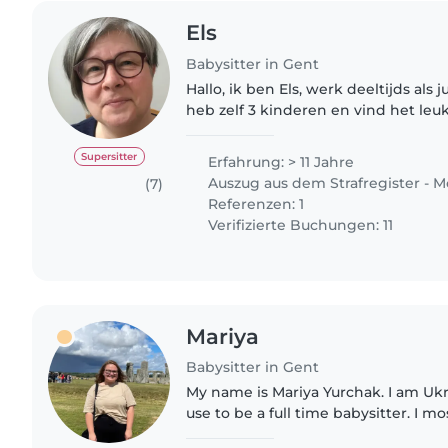
Els
Babysitter in Gent
Hallo, ik ben Els, werk deeltijds als j
heb zelf 3 kinderen en vind het leu
iemands kinderen te passen. Ik wee
belangrijk..
Supersitter
Erfahrung: > 11 Jahre
Auszug aus dem Strafregister - M
(7)
Referenzen: 1
Verifizierte Buchungen: 11
Mariya
Babysitter in Gent
My name is Mariya Yurchak. I am Ukra
use to be a full time babysitter. I m
families with children from 0-13 year