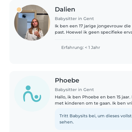
Dalien
Babysitter in Gent
Ik ben een 17 jarige jongevrouw di
past. Hoewel ik geen specifieke erv
verantwoordelijk, zorgzaam en sport
overweg met baby's, peuters,..
Erfahrung: < 1 Jahr
Phoebe
Babysitter in Gent
Hallo, ik ben Phoebe en ben 15 jaar.
met kinderen om te gaan. Ik ben vri
verantwoordelijk, Ik vind het leuk om met kinderen te
spelen en voor ze te zorgen...
Tritt Babysits bei, um dieses volls
sehen.