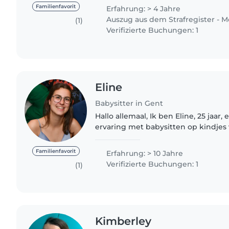
it brings..
Familienfavorit
Erfahrung: > 4 Jahre
Auszug aus dem Strafregister - M
(1)
Verifizierte Buchungen: 1
Eline
Babysitter in Gent
Hallo allemaal, Ik ben Eline, 25 jaar, en heb al 10 jaar
ervaring met babysitten op kindjes
leeftijden (0 - 12j), maar vooral 0-5 ja
2023 afgestudeerd..
Familienfavorit
Erfahrung: > 10 Jahre
Verifizierte Buchungen: 1
(1)
Kimberley