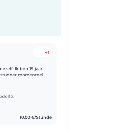
41
ik studeer momenteel
eel geïnteresseerd in
odell 2
10,00 €/Stunde