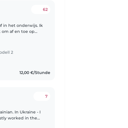
62
uf in het onderwijs. Ik
k om af en toe op
t uit ervaring hoe
odell 2
12,00 €/Stunde
7
inian. In Ukraine - I
ostly worked in the
s old. I love kids and