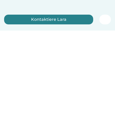
Kontaktiere Lara
Jetzt anmelden
Deutsch
So funktionierts
Hilfe